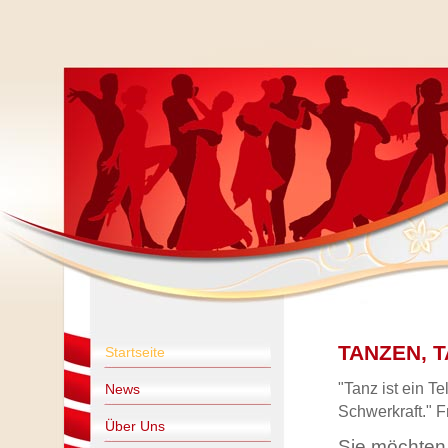
TANZEN, 
Startseite
"Tanz ist ein T
News
Schwerkraft." F
Über Uns
Sie möchten 