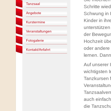
Tanzsaal
Schritte wie
Angebote
Schwung in Ih
Kinder in ih
Kurstermine
unterstützen
Veranstaltungen
der Bewegung
Fotogalerie
Hochzeit üb
oder andere
Kontakt/Anfahrt
lernen. Dann 
Auf unserer I
wichtigsten 
Tanzkursen f
Veranstaltu
Tanzsaalver
auch einfach
die Tanzsch