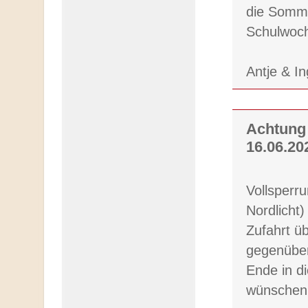
die Somme
Schulwoc
Antje & I
Achtung 
16.06.20
Vollsperru
Nordlicht)
Zufahrt ü
gegenüber
Ende in di
wünschen