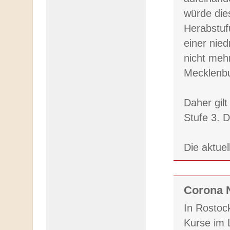
würde die
Herabstuf
einer nied
nicht meh
Mecklenbu
Daher gil
Stufe 3. 
Die aktue
Corona N
In Rostock
Kurse im 