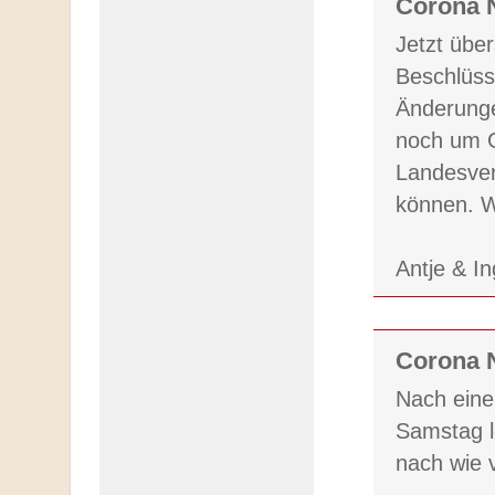
Corona N
Jetzt übe
Beschlüss
Änderunge
noch um Ge
Landesver
können. W
Antje & I
Corona N
Nach eine
Samstag l
nach wie 