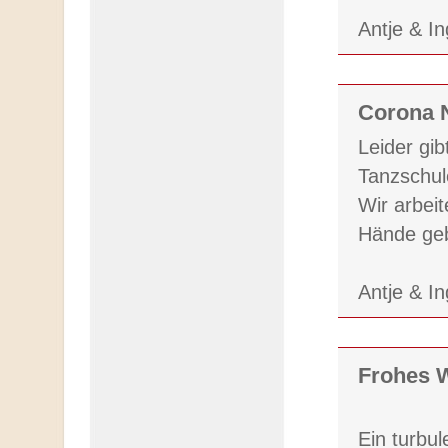
Antje & I
Corona N
Leider gib
Tanzschul
Wir arbeit
Hände ge
Antje & I
Frohes W
Ein turbu