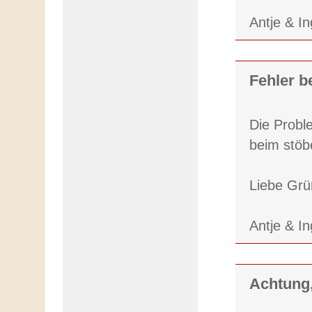
Antje & I
Fehler b
Die Probl
beim stöb
Liebe Gr
Antje & I
Achtung,