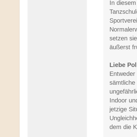
In diesem
Tanzschul
Sportverei
Normalerw
setzen si
äußerst fr
Liebe Pol
Entweder 
sämtliche 
ungefährli
Indoor un
jetzige S
Ungleichhe
dem die K